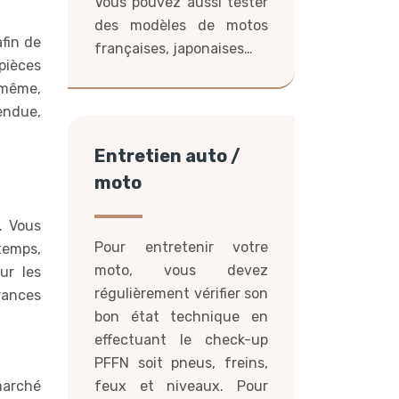
Vous pouvez aussi tester
des modèles de motos
afin de
françaises, japonaises…
 pièces
e même,
endue,
Entretien auto /
moto
. Vous
Pour entretenir votre
temps,
moto, vous devez
ur les
régulièrement vérifier son
rances
bon état technique en
effectuant le check-up
PFFN soit pneus, freins,
feux et niveaux. Pour
 marché