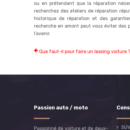
ou en prétendant que la réparation néces
recherchez des ateliers de réparation rép
historique de réparation et des garantie
recherche en amont peut vous éviter des 
l’avenir.
Que faut-il pour faire un leasing voiture 
Passion auto / moto
Cons
SU
Passionné de voiture et de deux-