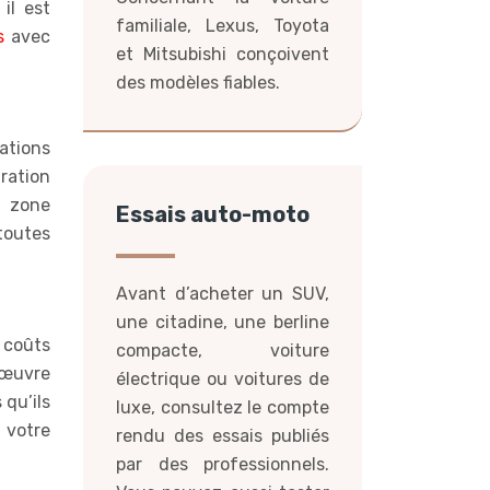
il est
familiale, Lexus, Toyota
s
avec
et Mitsubishi conçoivent
des modèles fiables.
rations
ration
a zone
Essais auto-moto
toutes
Avant d’acheter un SUV,
une citadine, une berline
s coûts
compacte, voiture
d’œuvre
électrique ou voitures de
 qu’ils
luxe, consultez le compte
 votre
rendu des essais publiés
par des professionnels.